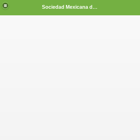
Sociedad Mexicana de Criminología capítulo Nuevo León, A.C.
ojects
ented projects